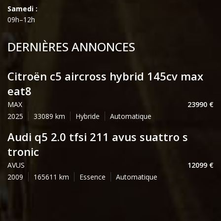
Samedi :
09h–12h
DERNIÈRES ANNONCES
citroën c5 aircross hybrid 145cv max
eat8
MAX
23990
2025
33089
Hybride
Automatique
audi q5 2.0 tfsi 211 avus suattro s
tronic
AVUS
12099
2009
165611
Essence
Automatique