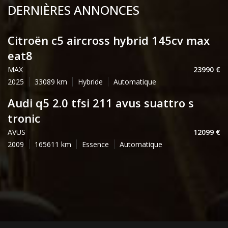
DERNIÈRES ANNONCES
citroën c5 aircross hybrid 145cv max
eat8
MAX
23990
2025
33089
Hybride
Automatique
audi q5 2.0 tfsi 211 avus suattro s
tronic
AVUS
12099
2009
165611
Essence
Automatique