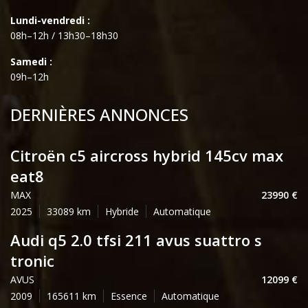
Lundi-vendredi :
08h–12h / 13h30–18h30
Samedi :
09h–12h
DERNIÈRES ANNONCES
citroën c5 aircross hybrid 145cv max
eat8
MAX
23990
2025
33089
Hybride
Automatique
audi q5 2.0 tfsi 211 avus suattro s
tronic
AVUS
12099
2009
165611
Essence
Automatique