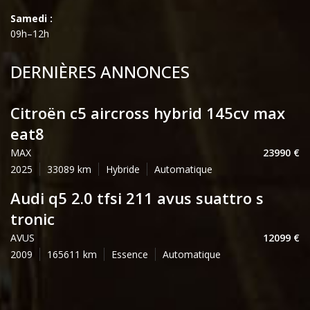
Samedi :
09h–12h
DERNIÈRES ANNONCES
citroën c5 aircross hybrid 145cv max
eat8
MAX
23990
2025
33089
Hybride
Automatique
audi q5 2.0 tfsi 211 avus suattro s
tronic
AVUS
12099
2009
165611
Essence
Automatique